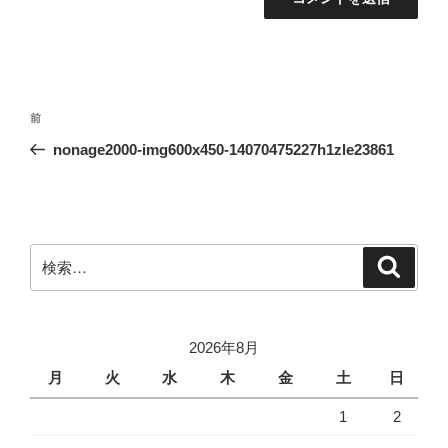
投
前
前
稿
の
nonage2000-img600x450-14070475227h1zle23861
ナ
投
ビ
稿
ゲ
ー
検
検
シ
索
索:
ョ
ン
2026年8月
月
火
水
木
金
土
日
1
2