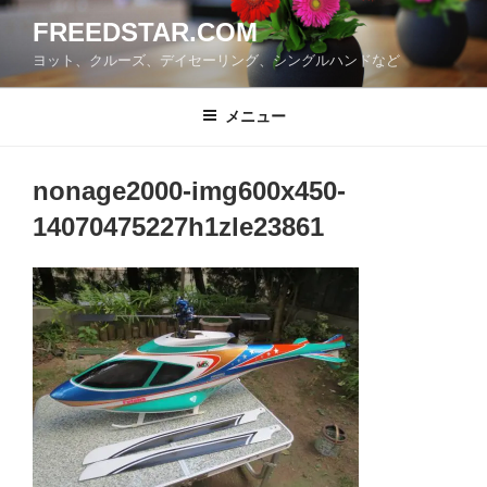
コ
FREEDSTAR.COM
ン
ヨット、クルーズ、デイセーリング、シングルハンドなど
テ
ン
ツ
メニュー
へ
ス
nonage2000-img600x450-
キ
ッ
14070475227h1zle23861
プ