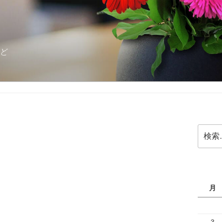
ど
検
索:
月