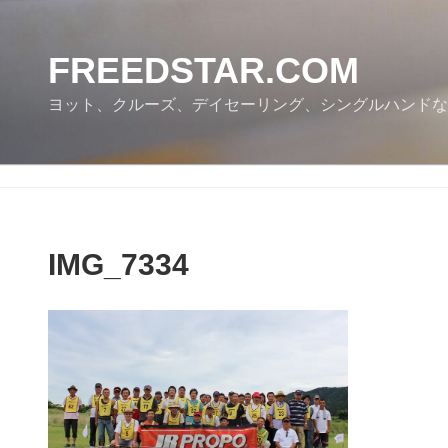
コ
ン
テ
FREEDSTAR.COM
ン
ヨット、クルーズ、デイセーリング、シングルハンドな
ツ
へ
ス
キ
ッ
プ
IMG_7334