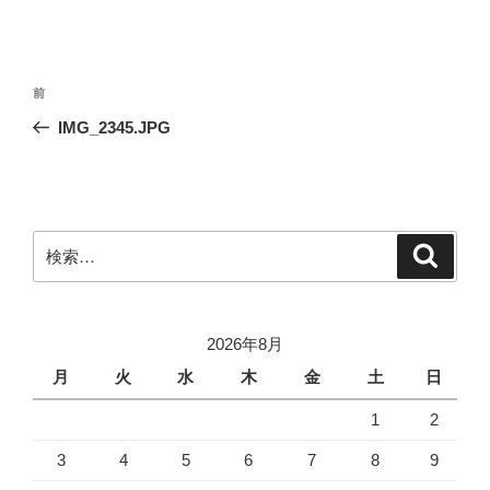
投
前
前
稿
の
IMG_2345.JPG
ナ
投
ビ
稿
ゲ
ー
検
検
シ
索
索:
ョ
ン
2026年8月
月
火
水
木
金
土
日
1
2
3
4
5
6
7
8
9