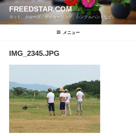
コ
FREEDSTAR.COM
ン
ヨット、クルーズ、デイセーリング、シングルハンドなど
テ
ン
ツ
メニュー
へ
ス
IMG_2345.JPG
キ
ッ
プ