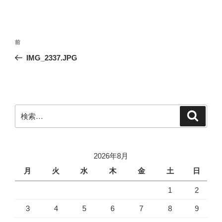
投
前
前
稿
の
IMG_2337.JPG
ナ
投
ビ
稿
ゲ
ー
検
検
シ
索
索:
ョ
ン
2026年8月
月
火
水
木
金
土
日
1
2
3
4
5
6
7
8
9