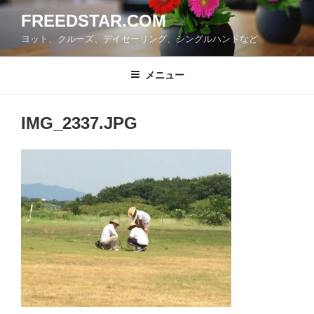
コ
FREEDSTAR.COM
ン
ヨット、クルーズ、デイセーリング、シングルハンドなど
テ
ン
ツ
メニュー
へ
ス
IMG_2337.JPG
キ
ッ
プ