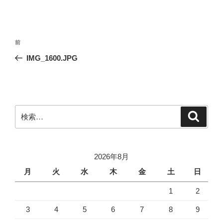
投
前
前
稿
の
IMG_1600.JPG
ナ
投
ビ
稿
ゲ
ー
検
検
シ
索
索:
ョ
ン
2026年8月
月
火
水
木
金
土
日
1
2
3
4
5
6
7
8
9