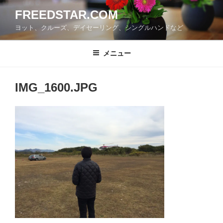
コ
FREEDSTAR.COM
ン
ヨット、クルーズ、デイセーリング、シングルハンドなど
テ
ン
ツ
メニュー
へ
ス
IMG_1600.JPG
キ
ッ
プ