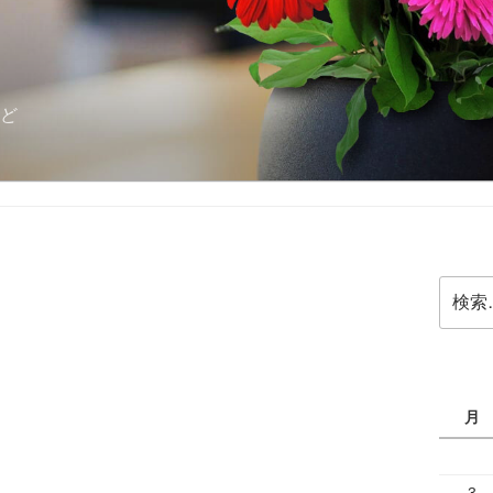
ど
検
索:
月