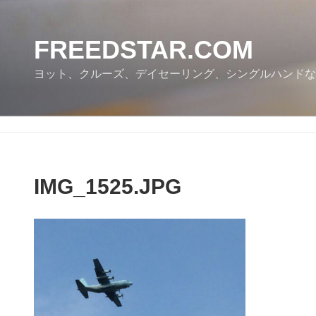
コ
ン
テ
FREEDSTAR.COM
ン
ヨット、クルーズ、デイセーリング、シングルハンドな
ツ
へ
ス
キ
ッ
プ
IMG_1525.JPG