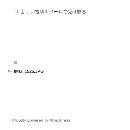
新しい投稿をメールで受け取る
投
前
前
稿
の
IMG_1525.JPG
投
ナ
稿
ビ
ゲ
ー
Proudly powered by WordPress
シ