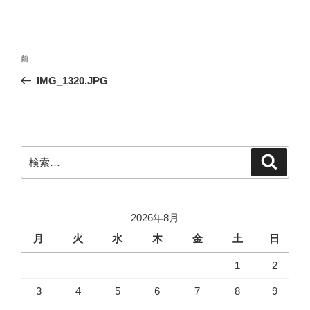
投
前
前
稿
の
IMG_1320.JPG
ナ
投
ビ
稿
ゲ
ー
検
検
シ
索
索:
ョ
ン
2026年8月
月
火
水
木
金
土
日
1
2
3
4
5
6
7
8
9