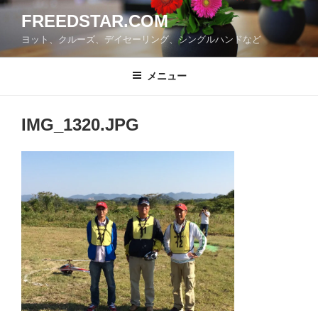
コ
FREEDSTAR.COM
ン
ヨット、クルーズ、デイセーリング、シングルハンドなど
テ
ン
ツ
メニュー
へ
ス
IMG_1320.JPG
キ
ッ
プ