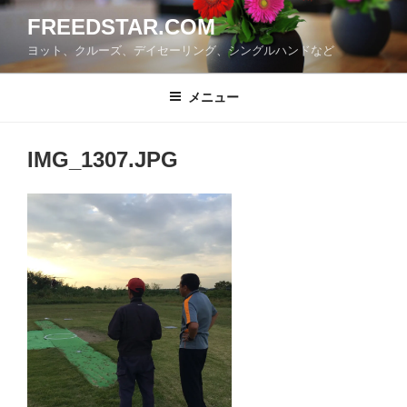
コ
FREEDSTAR.COM
ン
ヨット、クルーズ、デイセーリング、シングルハンドなど
テ
ン
ツ
メニュー
へ
ス
IMG_1307.JPG
キ
ッ
プ