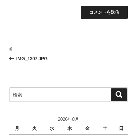
投
前
前
稿
の
IMG_1307.JPG
ナ
投
ビ
稿
ゲ
ー
検
検
シ
索
索:
ョ
ン
2026年8月
月
火
水
木
金
土
日