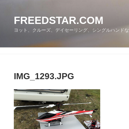
コ
ン
テ
FREEDSTAR.COM
ン
ヨット、クルーズ、デイセーリング、シングルハンドな
ツ
へ
ス
キ
ッ
プ
IMG_1293.JPG