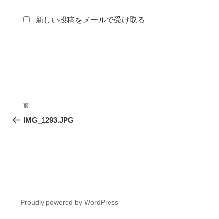
新しい投稿をメールで受け取る
投
前
前
稿
の
IMG_1293.JPG
投
ナ
稿
ビ
ゲ
ー
Proudly powered by WordPress
シ