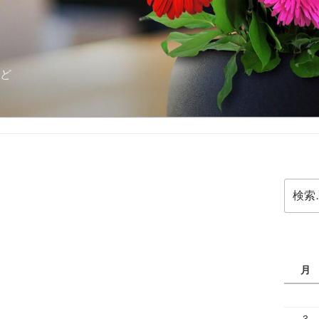
ど
検
索:
月