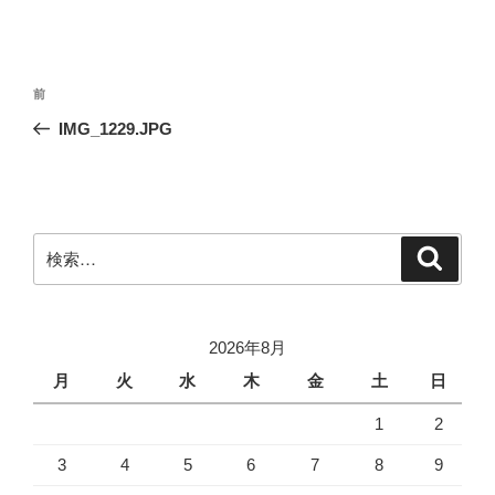
投
前
前
稿
の
IMG_1229.JPG
ナ
投
ビ
稿
ゲ
ー
検
検
シ
索
索:
ョ
ン
2026年8月
月
火
水
木
金
土
日
1
2
3
4
5
6
7
8
9