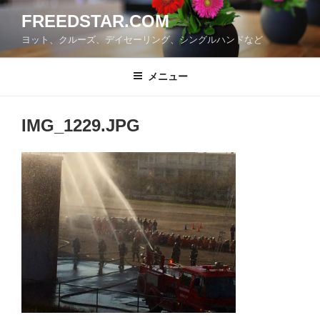
コ
FREEDSTAR.COM
ン
ヨット、クルーズ、デイセーリング、シングルハンドなど
テ
ン
ツ
メニュー
へ
ス
IMG_1229.JPG
キ
ッ
プ