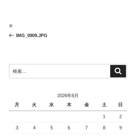
投
前
前
稿
の
IMG_0909.JPG
ナ
投
ビ
稿
ゲ
ー
検
検
シ
索
索:
ョ
ン
2026年8月
月
火
水
木
金
土
日
1
2
3
4
5
6
7
8
9