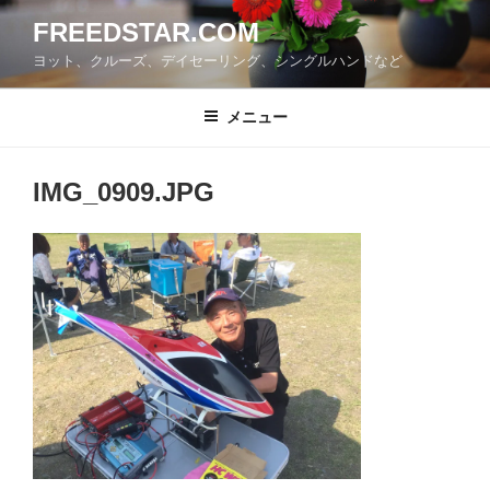
コ
FREEDSTAR.COM
ン
ヨット、クルーズ、デイセーリング、シングルハンドなど
テ
ン
ツ
メニュー
へ
ス
IMG_0909.JPG
キ
ッ
プ