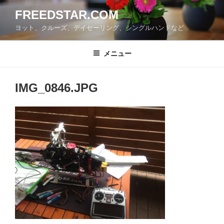
コ
FREEDSTAR.COM
ン
ヨット、クルーズ、デイセーリング、シングルハンドなど
テ
ン
ツ
メニュー
へ
ス
IMG_0846.JPG
キ
ッ
プ