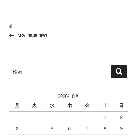
投
前
前
稿
の
IMG_0846.JPG
ナ
投
ビ
稿
ゲ
ー
検
検
シ
索
索:
ョ
ン
2026年8月
月
火
水
木
金
土
日
1
2
3
4
5
6
7
8
9