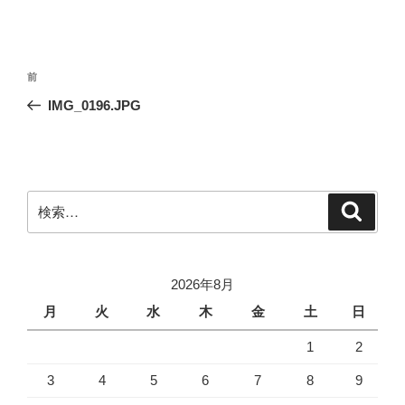
投
前
前
稿
の
IMG_0196.JPG
ナ
投
ビ
稿
ゲ
ー
検
検
シ
索
索:
ョ
ン
2026年8月
月
火
水
木
金
土
日
1
2
3
4
5
6
7
8
9