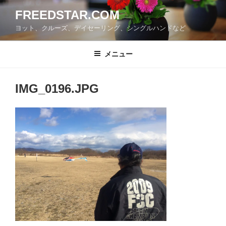
コ
FREEDSTAR.COM
ン
ヨット、クルーズ、デイセーリング、シングルハンドなど
テ
ン
ツ
メニュー
へ
ス
IMG_0196.JPG
キ
ッ
プ