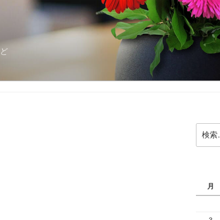
ど
検
索:
月