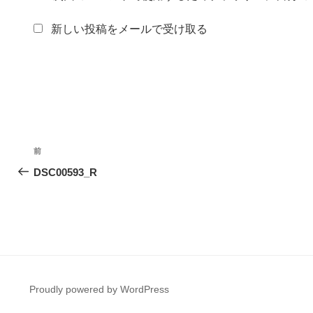
新しい投稿をメールで受け取る
投
前
前
稿
の
DSC00593_R
投
ナ
稿
ビ
ゲ
ー
Proudly powered by WordPress
シ