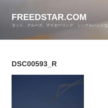
コ
ン
テ
FREEDSTAR.COM
ン
ヨット、クルーズ、デイセーリング、シングルハンドな
ツ
へ
ス
キ
ッ
プ
DSC00593_R