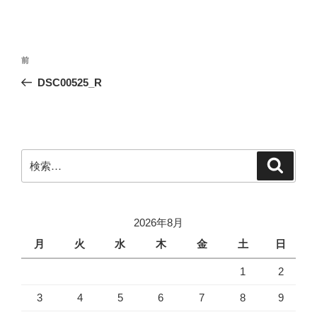
投
前
前
稿
の
DSC00525_R
ナ
投
ビ
稿
ゲ
ー
検
検
シ
索
索:
ョ
ン
2026年8月
月
火
水
木
金
土
日
1
2
3
4
5
6
7
8
9