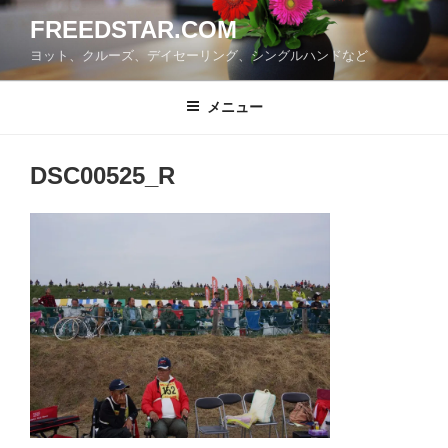
コ
FREEDSTAR.COM
ン
ヨット、クルーズ、デイセーリング、シングルハンドなど
テ
ン
ツ
メニュー
へ
ス
DSC00525_R
キ
ッ
プ