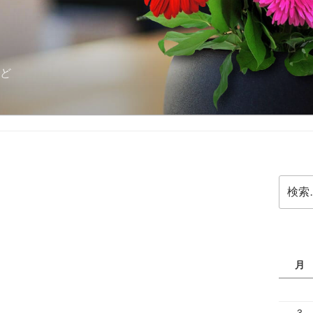
ど
検
索:
月