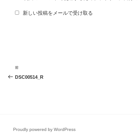
新しい投稿をメールで受け取る
投
前
前
稿
の
DSC00514_R
投
ナ
稿
ビ
ゲ
ー
Proudly powered by WordPress
シ