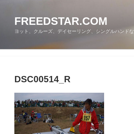
コ
ン
テ
FREEDSTAR.COM
ン
ヨット、クルーズ、デイセーリング、シングルハンドな
ツ
へ
ス
キ
ッ
プ
DSC00514_R