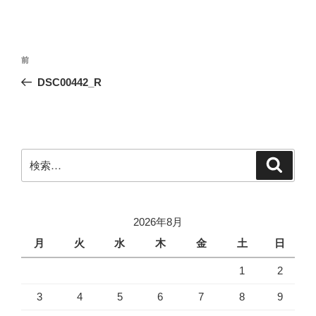
投
前
前
稿
の
DSC00442_R
ナ
投
ビ
稿
ゲ
ー
検
検
シ
索
索:
ョ
ン
2026年8月
月
火
水
木
金
土
日
1
2
3
4
5
6
7
8
9