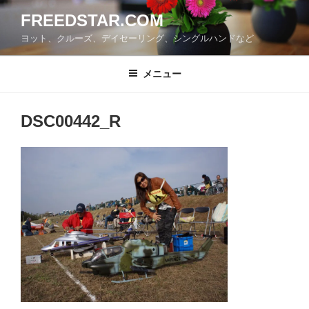
コ
FREEDSTAR.COM
ン
ヨット、クルーズ、デイセーリング、シングルハンドなど
テ
ン
ツ
メニュー
へ
ス
DSC00442_R
キ
ッ
プ