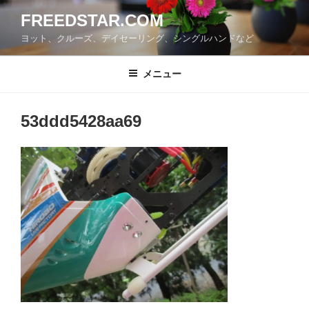
コ
FREEDSTAR.COM
ン
ヨット、クルーズ、デイセーリング、シングルハンドなど
テ
ン
ツ
メニュー
へ
ス
53ddd5428aa69
キ
ッ
プ