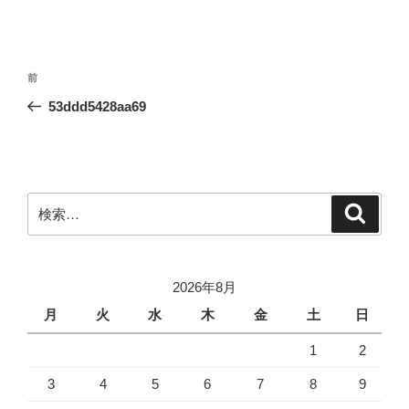
投
前
前
稿
の
53ddd5428aa69
ナ
投
ビ
稿
ゲ
ー
検
検
シ
索
索:
ョ
ン
2026年8月
月
火
水
木
金
土
日
1
2
3
4
5
6
7
8
9